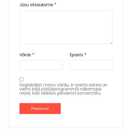
Jūsu atsauksme
*
Vārds
*
Epasts
*
Saglabājiet manu vārdu, e-pasta adresi un
vietni šajā pārlūkprogrammā nākamajai
reizei, kad vēlēšos pievienot komentāru.