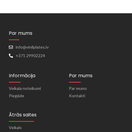
Par mums
info@vinilplates.lv
+371 29902224
Informācija
Par mums
Veikala noteikumi
Par mums
Piegāde
Kontakti
Ātrās saites
Veikals