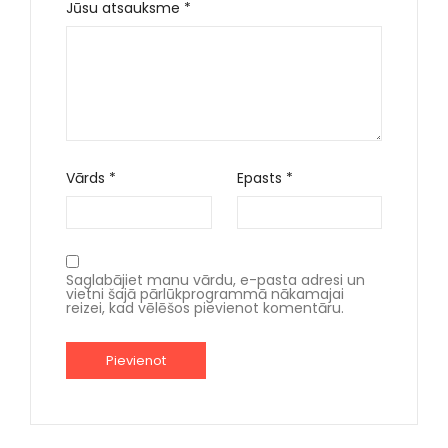
Jūsu atsauksme
*
Vārds
*
Epasts
*
Saglabājiet manu vārdu, e-pasta adresi un
vietni šajā pārlūkprogrammā nākamajai
reizei, kad vēlēšos pievienot komentāru.