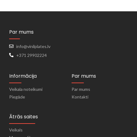
Par mums
info@vinilplates.lv
+371 29902224
Informācija
Par mums
Veikala noteikumi
Par mums
Piegāde
Kontakti
Ātrās saites
Veikals