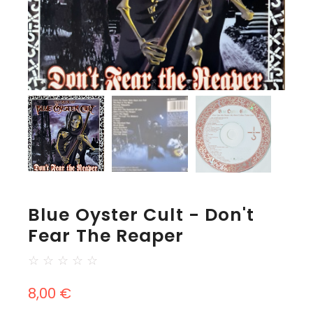
Blue Oyster Cult - Don't
Fear The Reaper
☆
☆
☆
☆
☆
8,00
€