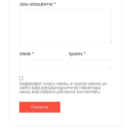
Jūsu atsauksme
*
Vārds
*
Epasts
*
Saglabājiet manu vārdu, e-pasta adresi un
vietni šajā pārlūkprogrammā nākamajai
reizei, kad vēlēšos pievienot komentāru.