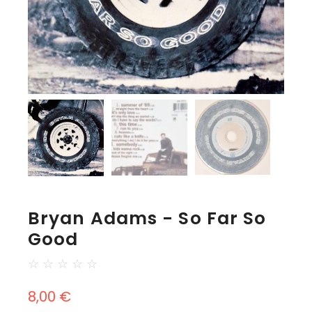
Bryan Adams - So Far So
Good
☆
☆
☆
☆
☆
8,00
€