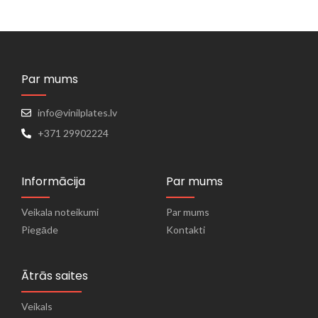
Par mums
info@vinilplates.lv
+371 29902224
Informācija
Par mums
Veikala noteikumi
Par mums
Piegāde
Kontakti
Ātrās saites
Veikals