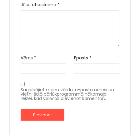
Jūsu atsauksme
*
Vārds
*
Epasts
*
Saglabājiet manu vārdu, e-pasta adresi un
vietni šajā pārlūkprogrammā nākamajai
reizei, kad vēlēšos pievienot komentāru.