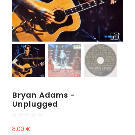
Bryan Adams -
Unplugged
☆
☆
☆
☆
☆
8,00
€