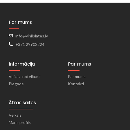
Par mums
info@vinilplates.lv
+371 29902224
Informācija
Par mums
Veikala noteikumi
Par mums
Piegāde
Kontakti
Ātrās saites
Veikals
Mans profils