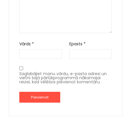
Vārds
*
Epasts
*
Saglabājiet manu vārdu, e-pasta adresi un
vietni šajā pārlūkprogrammā nākamajai
reizei, kad vēlēšos pievienot komentāru.