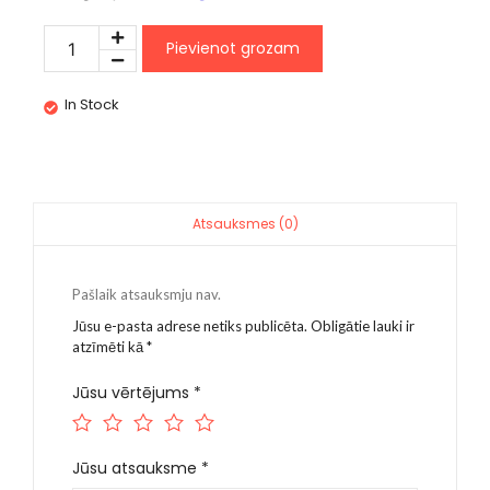
Pievienot grozam
In Stock
Atsauksmes (0)
Pašlaik atsauksmju nav.
Jūsu e-pasta adrese netiks publicēta.
Obligātie lauki ir
atzīmēti kā
*
Jūsu vērtējums
*
Jūsu atsauksme
*