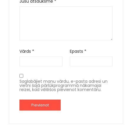
Jūsu atsauksme
*
Vārds
*
Epasts
*
Saglabājiet manu vārdu, e-pasta adresi un
vietni šajā pārlūkprogrammā nākamajai
reizei, kad vēlēšos pievienot komentāru.