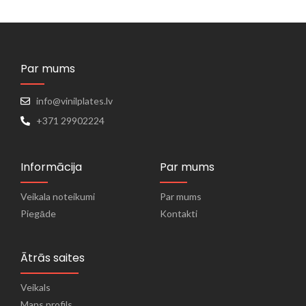
Par mums
info@vinilplates.lv
+371 29902224
Informācija
Par mums
Veikala noteikumi
Par mums
Piegāde
Kontakti
Ātrās saites
Veikals
Mans profils