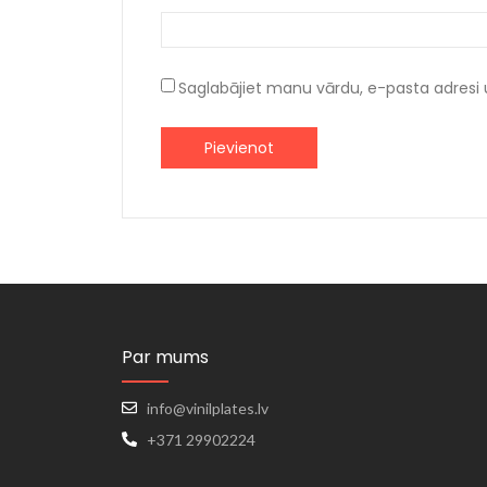
Saglabājiet manu vārdu, e-pasta adresi 
Par mums
info@vinilplates.lv
+371 29902224