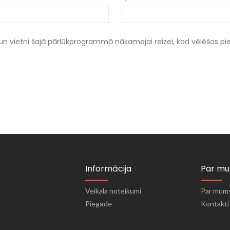
un vietni šajā pārlūkprogrammā nākamajai reizei, kad vēlēšos p
Informācija
Par m
Veikala noteikumi
Par mum
Piegāde
Kontakti