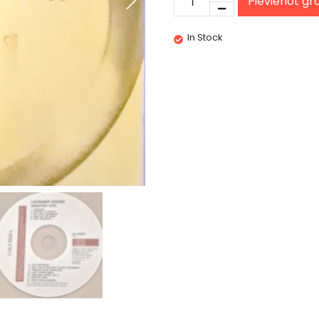
Pievienot g
In Stock