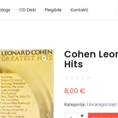
alogs
CD Diski
Piegāde
Kontakti
Cohen Leon
Hits
☆
☆
☆
☆
☆
8,00
€
Kategorija:
Uncategorized