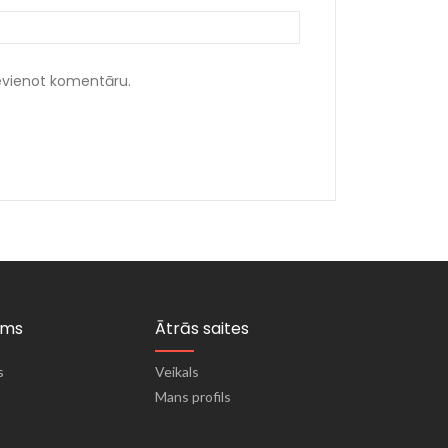
ievienot komentāru.
ums
Ātrās saites
s
Veikals
Mans profils