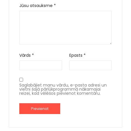
Jūsu atsauksme
*
Vārds
*
Epasts
*
Saglabājiet manu vārdu, e-pasta adresi un
vietni šajā pārlūkprogrammā nākamajai
reizei, kad vēlēšos pievienot komentāru.