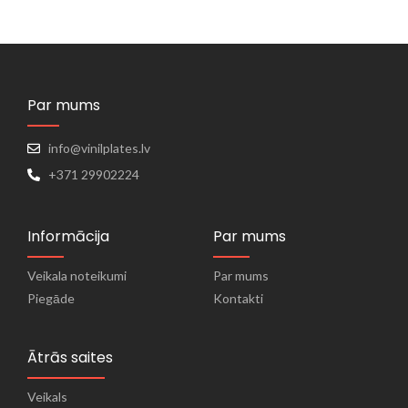
Par mums
info@vinilplates.lv
+371 29902224
Informācija
Par mums
Veikala noteikumi
Par mums
Piegāde
Kontakti
Ātrās saites
Veikals