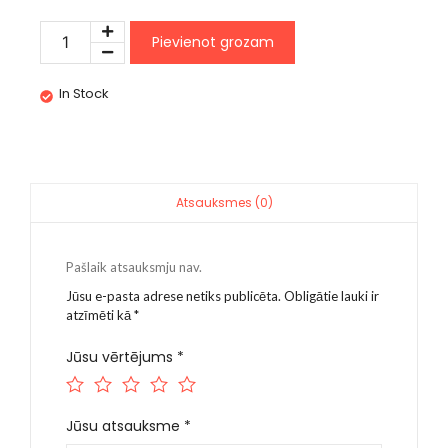
Pievienot grozam
In Stock
Atsauksmes (0)
Pašlaik atsauksmju nav.
Jūsu e-pasta adrese netiks publicēta.
Obligātie lauki ir
atzīmēti kā
*
Jūsu vērtējums
*
Jūsu atsauksme
*