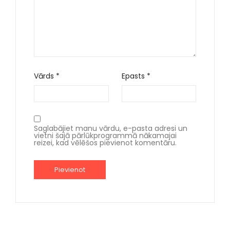
Vārds
*
Epasts
*
Saglabājiet manu vārdu, e-pasta adresi un
vietni šajā pārlūkprogrammā nākamajai
reizei, kad vēlēšos pievienot komentāru.