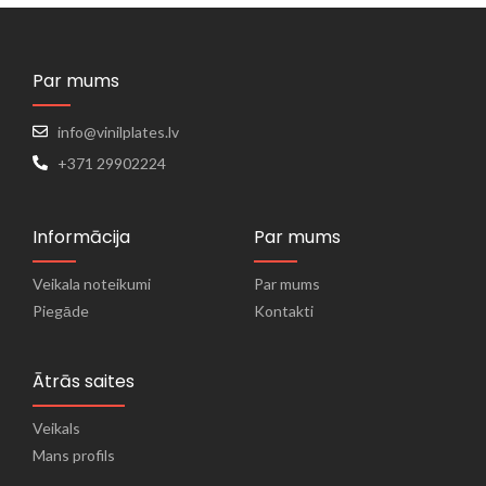
Par mums
info@vinilplates.lv
+371 29902224
Informācija
Par mums
Veikala noteikumi
Par mums
Piegāde
Kontakti
Ātrās saites
Veikals
Mans profils