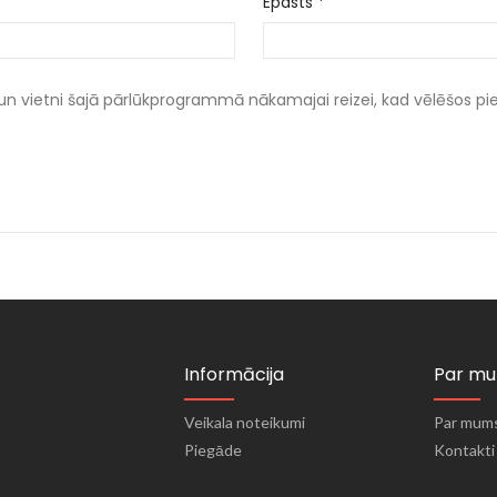
Epasts
*
un vietni šajā pārlūkprogrammā nākamajai reizei, kad vēlēšos p
Informācija
Par m
Veikala noteikumi
Par mum
Piegāde
Kontakti