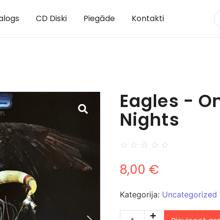
alogs
CD Diski
Piegāde
Kontakti
Eagles - O
Nights
☆
☆
☆
☆
☆
8,00
€
Kategorija:
Uncategorized