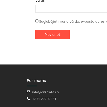
Vārds
*
Saglabājiet manu vārdu, e-pasta adresi 
Par mums
info@vinilplates.lv
+371 29902224