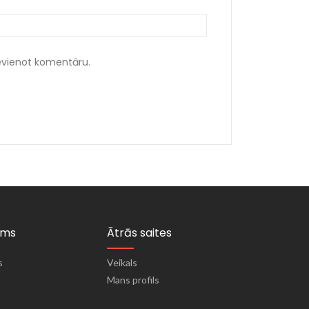
ievienot komentāru.
ums
Ātrās saites
s
Veikals
Mans profils