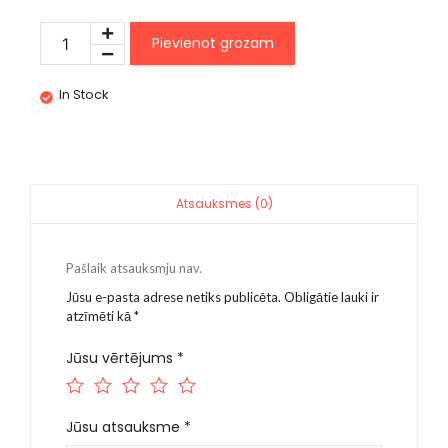
Pievienot grozam
In Stock
Atsauksmes (0)
Pašlaik atsauksmju nav.
Jūsu e-pasta adrese netiks publicēta.
Obligātie lauki ir
atzīmēti kā
*
Jūsu vērtējums
*
Jūsu atsauksme
*