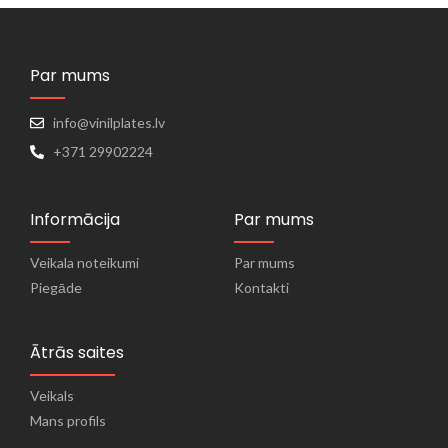
Par mums
info@vinilplates.lv
+371 29902224
Informācija
Par mums
Veikala noteikumi
Par mums
Piegāde
Kontakti
Ātrās saites
Veikals
Mans profils