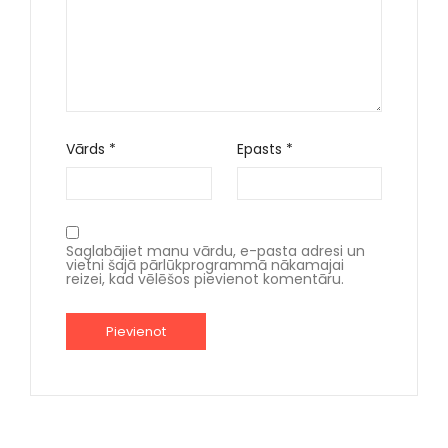
Vārds
*
Epasts
*
Saglabājiet manu vārdu, e-pasta adresi un
vietni šajā pārlūkprogrammā nākamajai
reizei, kad vēlēšos pievienot komentāru.