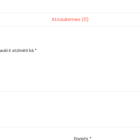
Atsauksmes (0)
auki ir atzīmēti kā
*
Epasts
*