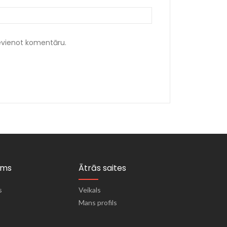
ievienot komentāru.
ums
Ātrās saites
s
Veikals
Mans profils