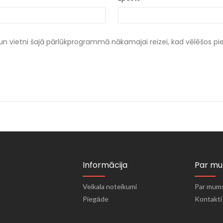
un vietni šajā pārlūkprogrammā nākamajai reizei, kad vēlēšos p
Informācija
Par m
Veikala noteikumi
Par mum
Piegāde
Kontakti