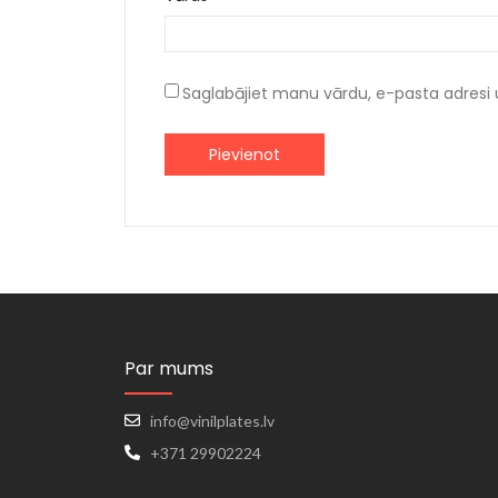
Saglabājiet manu vārdu, e-pasta adresi 
Par mums
info@vinilplates.lv
+371 29902224