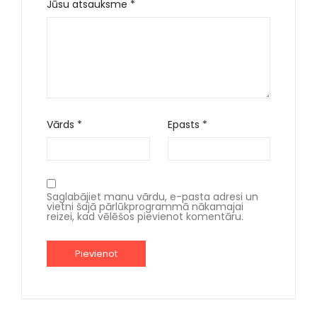
Jūsu atsauksme
*
Vārds
*
Epasts
*
Saglabājiet manu vārdu, e-pasta adresi un
vietni šajā pārlūkprogrammā nākamajai
reizei, kad vēlēšos pievienot komentāru.