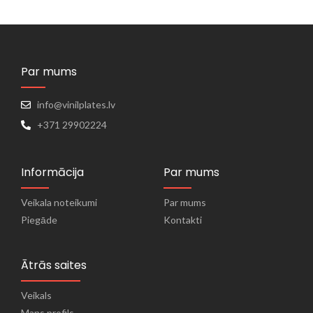
Par mums
info@vinilplates.lv
+371 29902224
Informācija
Par mums
Veikala noteikumi
Par mums
Piegāde
Kontakti
Ātrās saites
Veikals
Mans profils