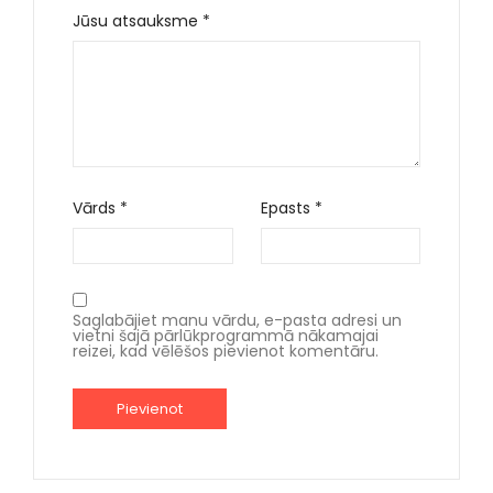
Jūsu atsauksme
*
Vārds
*
Epasts
*
Saglabājiet manu vārdu, e-pasta adresi un
vietni šajā pārlūkprogrammā nākamajai
reizei, kad vēlēšos pievienot komentāru.