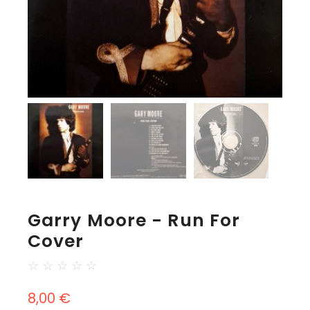
Garry Moore - Run For
Cover
☆
☆
☆
☆
☆
8,00
€