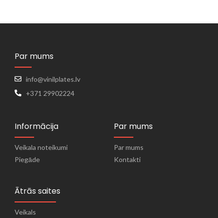
Par mums
info@vinilplates.lv
+371 29902224
Informācija
Par mums
Veikala noteikumi
Par mums
Piegāde
Kontakti
Ātrās saites
Veikals