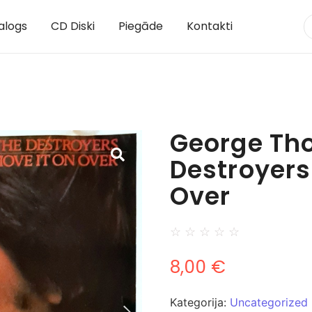
alogs
CD Diski
Piegāde
Kontakti
George Th
Destroyers
Over
☆
☆
☆
☆
☆
8,00
€
Kategorija:
Uncategorized