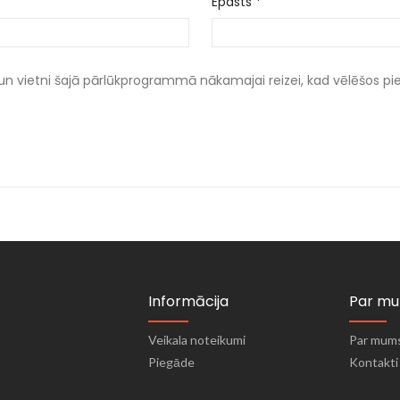
Epasts
*
un vietni šajā pārlūkprogrammā nākamajai reizei, kad vēlēšos p
Informācija
Par m
Veikala noteikumi
Par mum
Piegāde
Kontakti