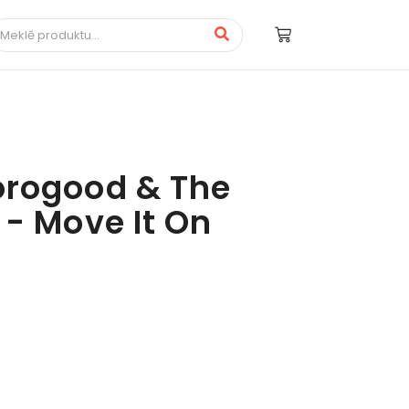
orogood & The
 - Move It On