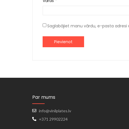
Vārds
*
Saglabājiet manu vārdu, e-pasta adresi 
Par mums
info@vinilplates.lv
+371 29902224