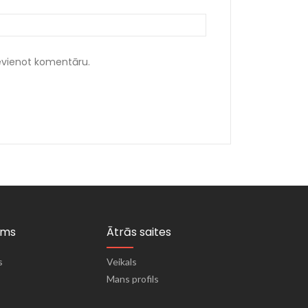
ievienot komentāru.
ums
Ātrās saites
s
Veikals
Mans profils