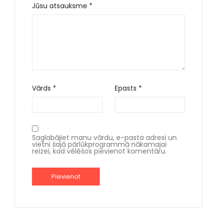
Jūsu atsauksme
*
Vārds
*
Epasts
*
Saglabājiet manu vārdu, e-pasta adresi un
vietni šajā pārlūkprogrammā nākamajai
reizei, kad vēlēšos pievienot komentāru.