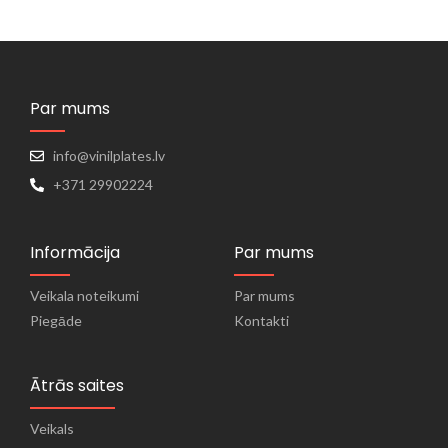
Par mums
info@vinilplates.lv
+371 29902224
Informācija
Par mums
Veikala noteikumi
Par mums
Piegāde
Kontakti
Ātrās saites
Veikals