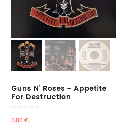
Guns N' Roses - Appetite
For Destruction
☆
☆
☆
☆
☆
8,00
€