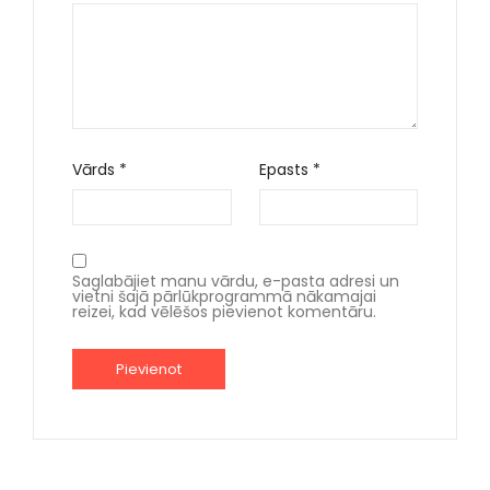
Vārds
*
Epasts
*
Saglabājiet manu vārdu, e-pasta adresi un
vietni šajā pārlūkprogrammā nākamajai
reizei, kad vēlēšos pievienot komentāru.