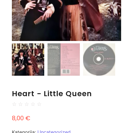
Heart - Little Queen
☆
☆
☆
☆
☆
8,00
€
Kategorija:
Uncategorized