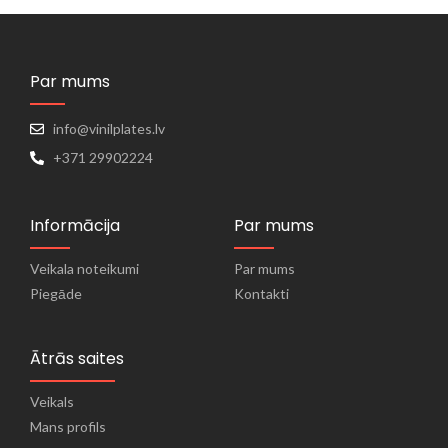
Par mums
info@vinilplates.lv
+371 29902224
Informācija
Par mums
Veikala noteikumi
Par mums
Piegāde
Kontakti
Ātrās saites
Veikals
Mans profils