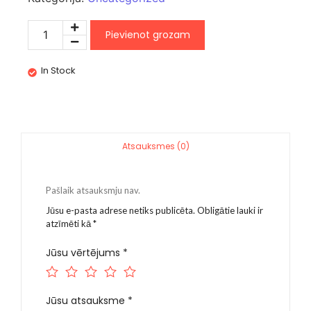
Pievienot grozam
In Stock
Atsauksmes (0)
Pašlaik atsauksmju nav.
Jūsu e-pasta adrese netiks publicēta.
Obligātie lauki ir
atzīmēti kā
*
Jūsu vērtējums
*
Jūsu atsauksme
*