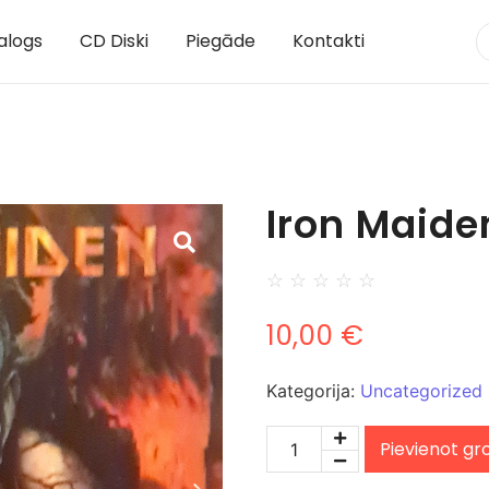
alogs
CD Diski
Piegāde
Kontakti
Iron Maiden
☆
☆
☆
☆
☆
10,00
€
Kategorija:
Uncategorized
Pievienot g