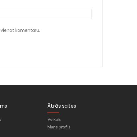
ievienot komentāru.
ums
Ātrās saites
s
Veikals
Mans profils