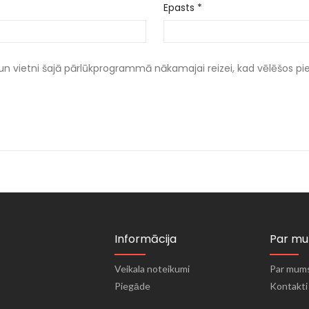
Epasts
*
un vietni šajā pārlūkprogrammā nākamajai reizei, kad vēlēšos p
Informācija
Par m
Veikala noteikumi
Par mum
Piegāde
Kontakti