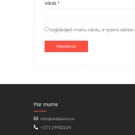
Vārds
*
Saglabājiet manu vārdu, e-pasta adresi 
Par mums
info@vinilplates.lv
+371 29902224