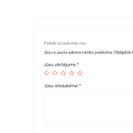
Pašlaik atsauksmju nav.
Jūsu e-pasta adrese netiks publicēta.
Obligātie l
Jūsu vērtējums
*
Jūsu atsauksme
*