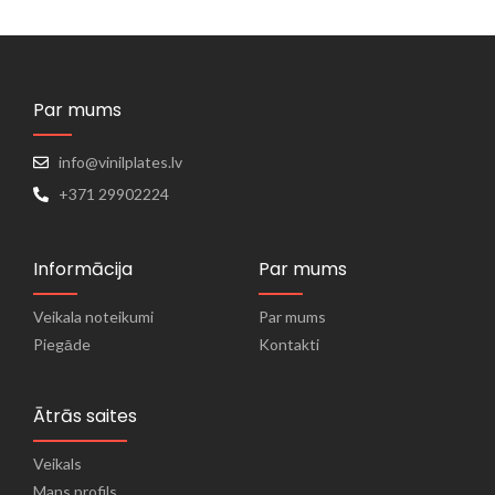
Par mums
info@vinilplates.lv
+371 29902224
Informācija
Par mums
Veikala noteikumi
Par mums
Piegāde
Kontakti
Ātrās saites
Veikals
Mans profils