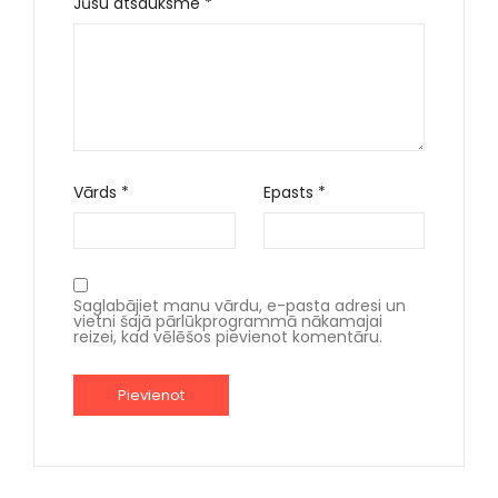
Jūsu atsauksme
*
Vārds
*
Epasts
*
Saglabājiet manu vārdu, e-pasta adresi un
vietni šajā pārlūkprogrammā nākamajai
reizei, kad vēlēšos pievienot komentāru.