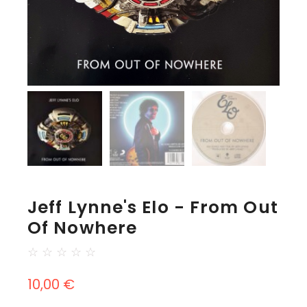
Jeff Lynne's Elo - From Out
Of Nowhere
☆
☆
☆
☆
☆
10,00
€