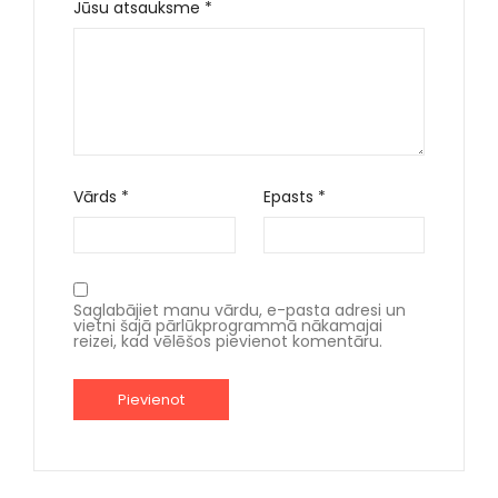
Jūsu atsauksme
*
Vārds
*
Epasts
*
Saglabājiet manu vārdu, e-pasta adresi un
vietni šajā pārlūkprogrammā nākamajai
reizei, kad vēlēšos pievienot komentāru.