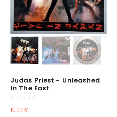
Judas Priest - Unleashed
In The East
☆
☆
☆
☆
☆
10,00
€