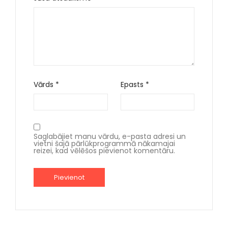
Vārds
*
Epasts
*
Saglabājiet manu vārdu, e-pasta adresi un
vietni šajā pārlūkprogrammā nākamajai
reizei, kad vēlēšos pievienot komentāru.