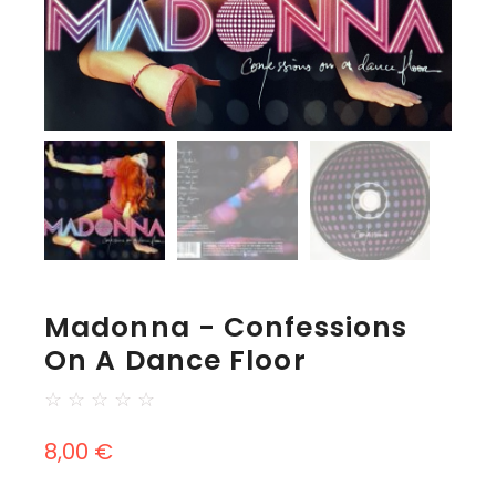
Madonna - Confessions
On A Dance Floor
☆
☆
☆
☆
☆
8,00
€