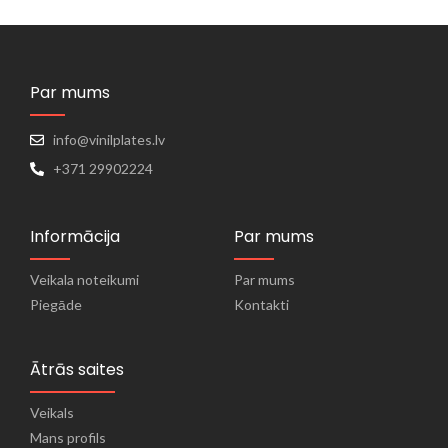
Par mums
info@vinilplates.lv
+371 29902224
Informācija
Par mums
Veikala noteikumi
Par mums
Piegāde
Kontakti
Ātrās saites
Veikals
Mans profils