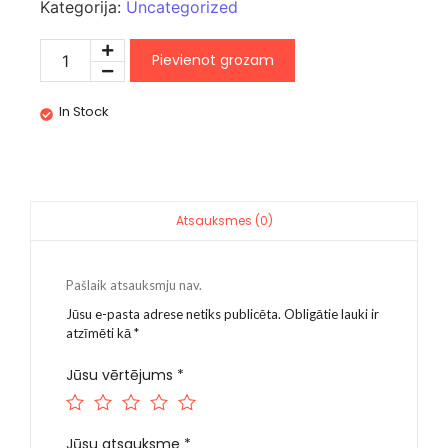
Kategorija:
Uncategorized
Pievienot grozam
In Stock
Atsauksmes (0)
Pašlaik atsauksmju nav.
Jūsu e-pasta adrese netiks publicēta.
Obligātie lauki ir
atzīmēti kā
*
Jūsu vērtējums
*
Jūsu atsauksme
*