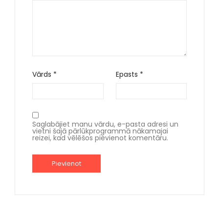
Vārds
*
Epasts
*
Saglabājiet manu vārdu, e-pasta adresi un
vietni šajā pārlūkprogrammā nākamajai
reizei, kad vēlēšos pievienot komentāru.