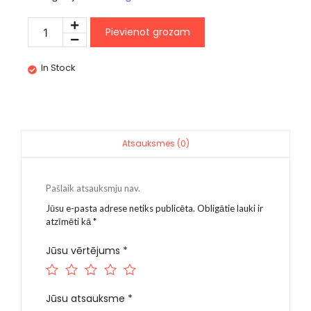
Pievienot grozam
In Stock
Atsauksmes (0)
Pašlaik atsauksmju nav.
Jūsu e-pasta adrese netiks publicēta.
Obligātie lauki ir
atzīmēti kā
*
Jūsu vērtējums
*
Jūsu atsauksme
*