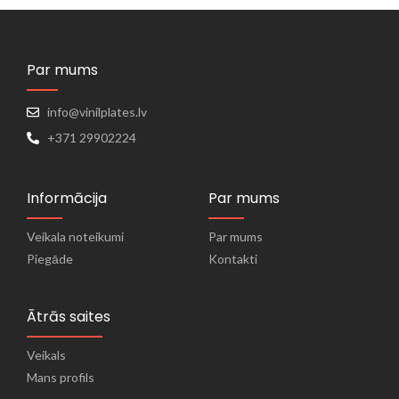
Par mums
info@vinilplates.lv
+371 29902224
Informācija
Par mums
Veikala noteikumi
Par mums
Piegāde
Kontakti
Ātrās saites
Veikals
Mans profils