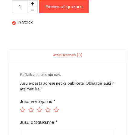
Pievienot grozam
In Stock
Atsauksmes (0)
Pašlaik atsauksmju nav.
Jūsu e-pasta adrese netiks publicēta.
Obligātie lauki ir
atzīmēti kā
*
Jūsu vērtējums
*
Jūsu atsauksme
*