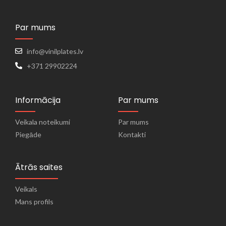
Par mums
info@vinilplates.lv
+371 29902224
Informācija
Par mums
Veikala noteikumi
Par mums
Piegāde
Kontakti
Ātrās saites
Veikals
Mans profils