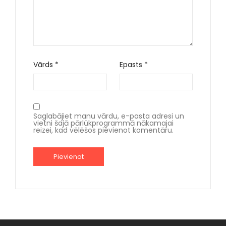
Vārds
*
Epasts
*
Saglabājiet manu vārdu, e-pasta adresi un
vietni šajā pārlūkprogrammā nākamajai
reizei, kad vēlēšos pievienot komentāru.