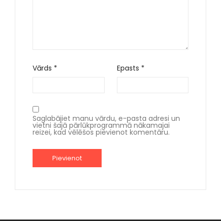
Vārds
*
Epasts
*
Saglabājiet manu vārdu, e-pasta adresi un
vietni šajā pārlūkprogrammā nākamajai
reizei, kad vēlēšos pievienot komentāru.