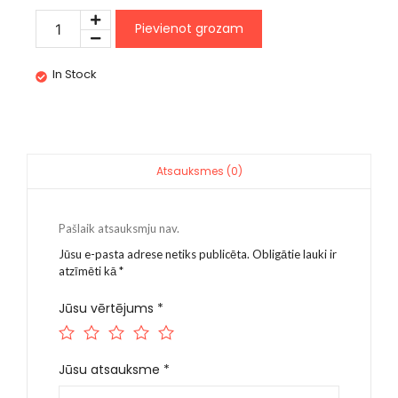
Pievienot grozam
In Stock
Atsauksmes (0)
Pašlaik atsauksmju nav.
Jūsu e-pasta adrese netiks publicēta.
Obligātie lauki ir
atzīmēti kā
*
Jūsu vērtējums
*
Jūsu atsauksme
*