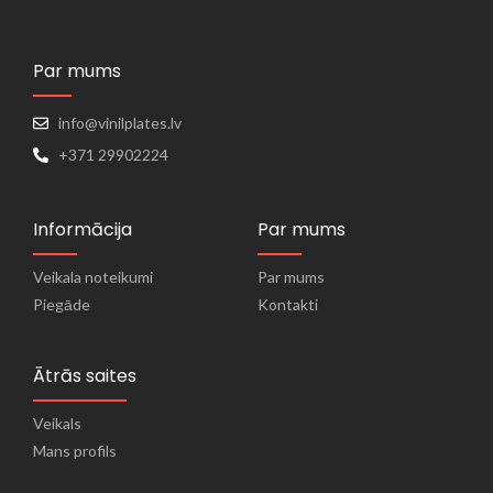
Par mums
info@vinilplates.lv
+371 29902224
Informācija
Par mums
Veikala noteikumi
Par mums
Piegāde
Kontakti
Ātrās saites
Veikals
Mans profils