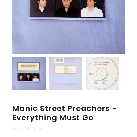
Manic Street Preachers -
Everything Must Go
☆
☆
☆
☆
☆