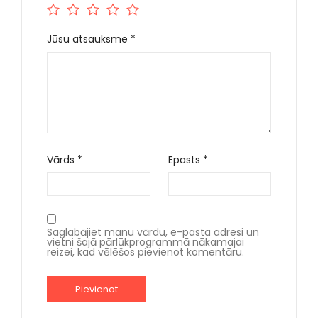
Jūsu atsauksme
*
Vārds
*
Epasts
*
Saglabājiet manu vārdu, e-pasta adresi un
vietni šajā pārlūkprogrammā nākamajai
reizei, kad vēlēšos pievienot komentāru.