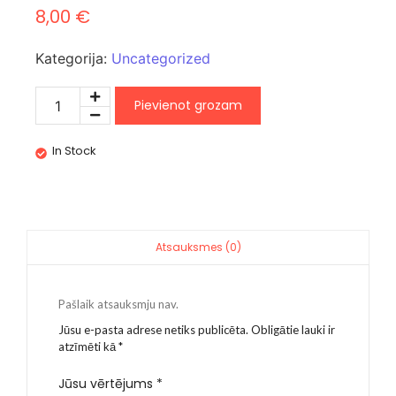
8,00
€
Kategorija:
Uncategorized
Pievienot grozam
In Stock
Atsauksmes (0)
Pašlaik atsauksmju nav.
Jūsu e-pasta adrese netiks publicēta.
Obligātie lauki ir
atzīmēti kā
*
Jūsu vērtējums
*