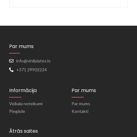
Par mums
info@vinilplates.lv
+371 29902224
Informācija
Par mums
Veikala noteikumi
Par mums
Piegāde
Kontakti
Ātrās saites