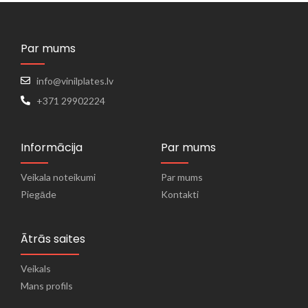
Par mums
info@vinilplates.lv
+371 29902224
Informācija
Par mums
Veikala noteikumi
Par mums
Piegāde
Kontakti
Ātrās saites
Veikals
Mans profils