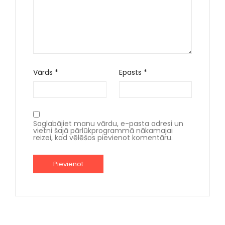
Vārds
*
Epasts
*
Saglabājiet manu vārdu, e-pasta adresi un
vietni šajā pārlūkprogrammā nākamajai
reizei, kad vēlēšos pievienot komentāru.