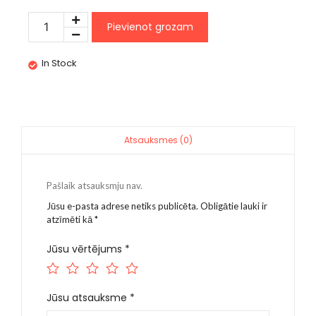
Pievienot grozam
In Stock
Atsauksmes (0)
Pašlaik atsauksmju nav.
Jūsu e-pasta adrese netiks publicēta.
Obligātie lauki ir
atzīmēti kā
*
Jūsu vērtējums
*
Jūsu atsauksme
*