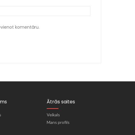
ievienot komentāru.
ums
Ātrās saites
s
Veikals
Mans profils