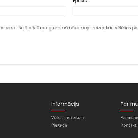
Epasts
*
un vietni šajā pārlūkprogrammā nākamajai reizei, kad vēlēšos p
Informācija
Par m
Veikala noteikumi
Par mum
Piegāde
Kontakti