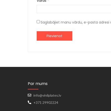
Vārds
*
Saglabājiet manu vārdu, e-pasta adresi 
Par mums
info@vinilplates.lv
+371 29902224