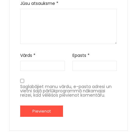
Jūsu atsauksme
*
Vārds
*
Epasts
*
Saglabājiet manu vārdu, e-pasta adresi un
vietni šajā pārlūkprogrammā nākamajai
reizei, kad vēlēšos pievienot komentāru.