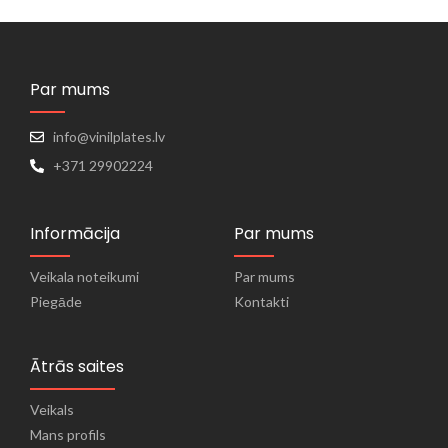
Par mums
info@vinilplates.lv
+371 29902224
Informācija
Par mums
Veikala noteikumi
Par mums
Piegāde
Kontakti
Ātrās saites
Veikals
Mans profils