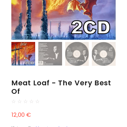
Meat Loaf - The Very Best
Of
☆
☆
☆
☆
☆
12,00
€