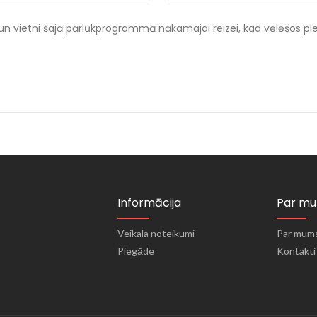
un vietni šajā pārlūkprogrammā nākamajai reizei, kad vēlēšos p
Informācija
Par m
Veikala noteikumi
Par mum
Piegāde
Kontakti