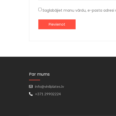
Saglabājiet manu vārdu, e-pasta adresi 
Par mums
info@vinilplates.lv
+371 29902224