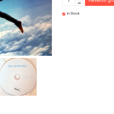
Pievienot g
In Stock