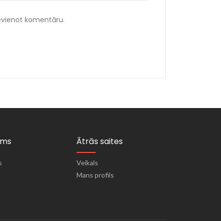
ievienot komentāru.
ums
Ātrās saites
s
Veikals
Mans profils