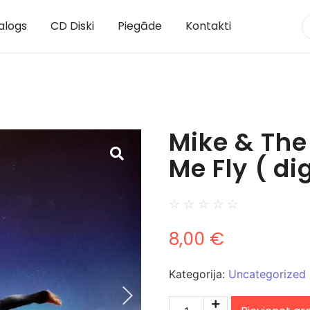
alogs
CD Diski
Piegāde
Kontakti
Mike & The
Me Fly ( di
☆
☆
☆
☆
☆
8,00
€
Kategorija:
Uncategorized