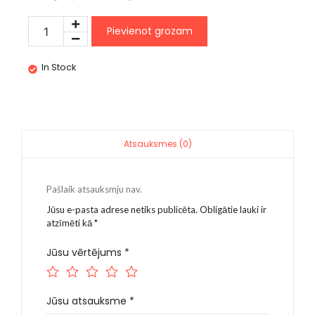
Pievienot grozam
In Stock
Atsauksmes (0)
Pašlaik atsauksmju nav.
Jūsu e-pasta adrese netiks publicēta.
Obligātie lauki ir
atzīmēti kā
*
Jūsu vērtējums
*
Jūsu atsauksme
*