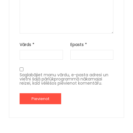
Vārds
*
Epasts
*
Saglabājiet manu vārdu, e-pasta adresi un
vietni šajā pārlūkprogrammā nākamajai
reizei, kad vēlēšos pievienot komentāru.