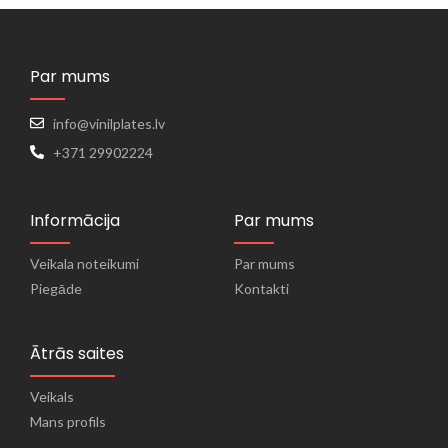
Par mums
info@vinilplates.lv
+371 29902224
Informācija
Par mums
Veikala noteikumi
Par mums
Piegāde
Kontakti
Ātrās saites
Veikals
Mans profils