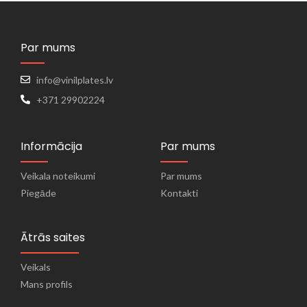
Par mums
info@vinilplates.lv
+371 29902224
Informācija
Par mums
Veikala noteikumi
Par mums
Piegāde
Kontakti
Ātrās saites
Veikals
Mans profils