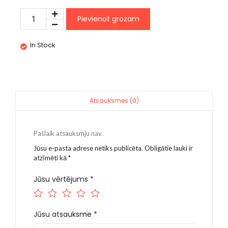
Pievienot grozam
In Stock
Atsauksmes (0)
Pašlaik atsauksmju nav.
Jūsu e-pasta adrese netiks publicēta.
Obligātie lauki ir
atzīmēti kā
*
Jūsu vērtējums
*
Jūsu atsauksme
*