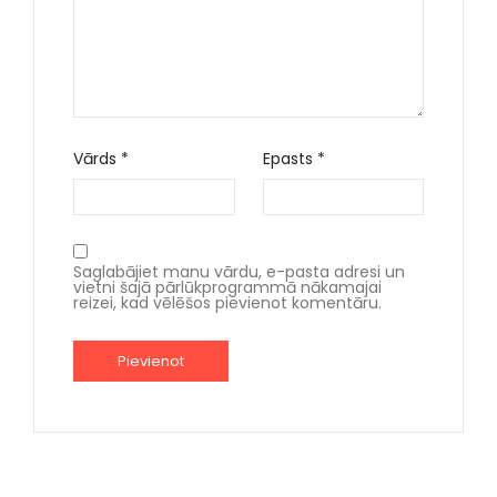
Vārds
*
Epasts
*
Saglabājiet manu vārdu, e-pasta adresi un
vietni šajā pārlūkprogrammā nākamajai
reizei, kad vēlēšos pievienot komentāru.