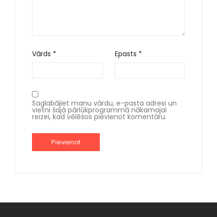
Vārds
*
Epasts
*
Saglabājiet manu vārdu, e-pasta adresi un
vietni šajā pārlūkprogrammā nākamajai
reizei, kad vēlēšos pievienot komentāru.