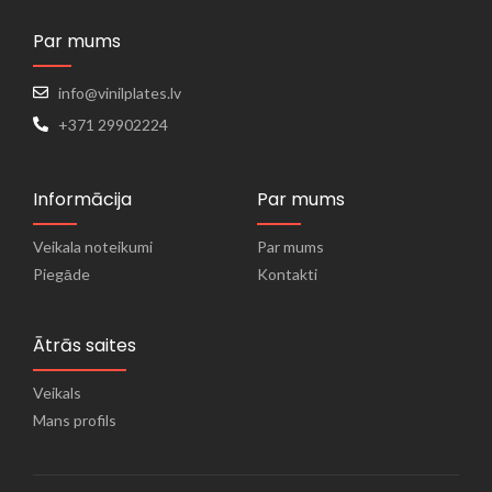
Par mums
info@vinilplates.lv
+371 29902224
Informācija
Par mums
Veikala noteikumi
Par mums
Piegāde
Kontakti
Ātrās saites
Veikals
Mans profils