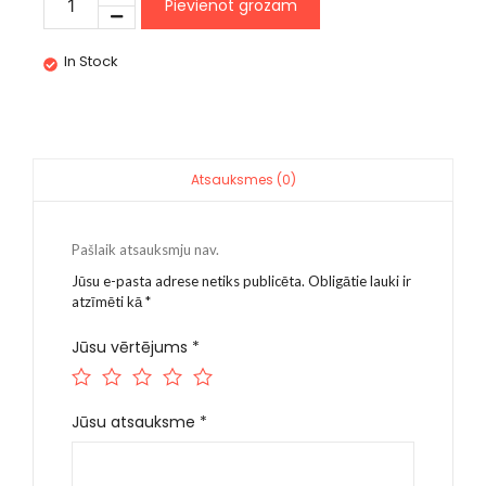
Pievienot grozam
In Stock
Atsauksmes (0)
Pašlaik atsauksmju nav.
Jūsu e-pasta adrese netiks publicēta.
Obligātie lauki ir
atzīmēti kā
*
Jūsu vērtējums
*
Jūsu atsauksme
*