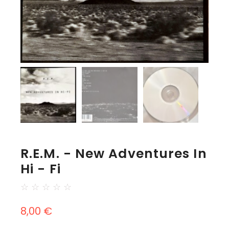
R.E.M. - New Adventures In
Hi - Fi
☆
☆
☆
☆
☆
8,00
€