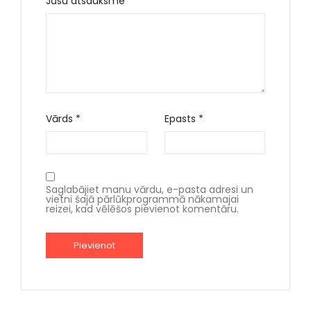
Jūsu atsauksme
*
Vārds
*
Epasts
*
Saglabājiet manu vārdu, e-pasta adresi un
vietni šajā pārlūkprogrammā nākamajai
reizei, kad vēlēšos pievienot komentāru.