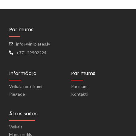
Par mums
info@vinilplates.lv
+371 29902224
Informācija
Par mums
Veikala noteikumi
Par mums
Piegāde
Kontakti
Ātrās saites
Veikals
Mans profils