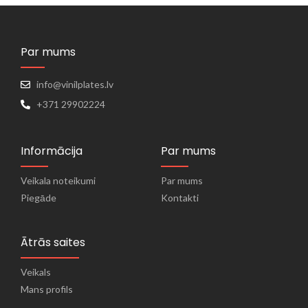
Par mums
info@vinilplates.lv
+371 29902224
Informācija
Par mums
Veikala noteikumi
Par mums
Piegāde
Kontakti
Ātrās saites
Veikals
Mans profils