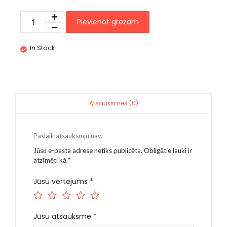
Pievienot grozam
In Stock
Atsauksmes (0)
Pašlaik atsauksmju nav.
Jūsu e-pasta adrese netiks publicēta.
Obligātie lauki ir
atzīmēti kā
*
Jūsu vērtējums
*
Jūsu atsauksme
*