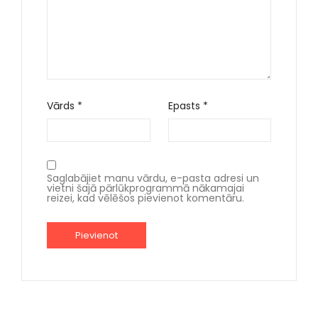
Vārds
*
Epasts
*
Saglabājiet manu vārdu, e-pasta adresi un
vietni šajā pārlūkprogrammā nākamajai
reizei, kad vēlēšos pievienot komentāru.