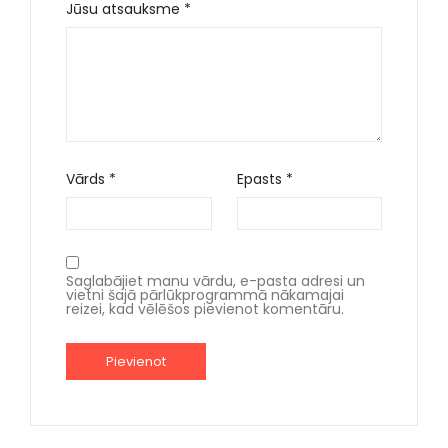
Jūsu atsauksme
*
Vārds
*
Epasts
*
Saglabājiet manu vārdu, e-pasta adresi un
vietni šajā pārlūkprogrammā nākamajai
reizei, kad vēlēšos pievienot komentāru.