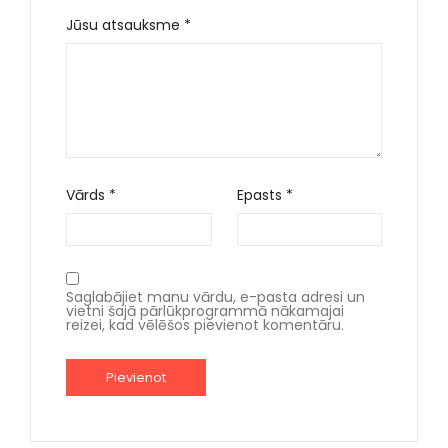
Jūsu atsauksme
*
Vārds
*
Epasts
*
Saglabājiet manu vārdu, e-pasta adresi un
vietni šajā pārlūkprogrammā nākamajai
reizei, kad vēlēšos pievienot komentāru.