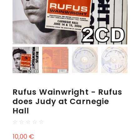
Rufus Wainwright - Rufus
does Judy at Carnegie
Hall
☆
☆
☆
☆
☆
10,00
€