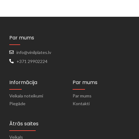
Par mums
info@vinilplates.lv
+371 29902224
Informācija
Par mums
Veikala noteikumi
Par mums
Piegāde
Kontakti
Ātrās saites
Veikals