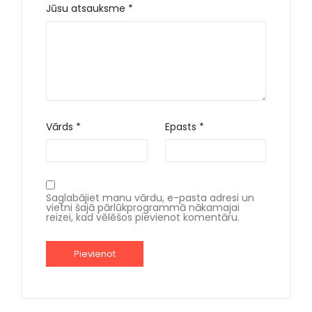
Jūsu atsauksme
*
Vārds
*
Epasts
*
Saglabājiet manu vārdu, e-pasta adresi un
vietni šajā pārlūkprogrammā nākamajai
reizei, kad vēlēšos pievienot komentāru.