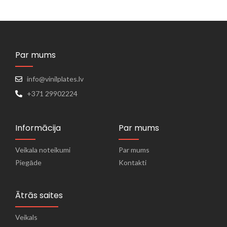
Par mums
info@vinilplates.lv
+371 29902224
Informācija
Par mums
Veikala noteikumi
Par mums
Piegāde
Kontakti
Ātrās saites
Veikals