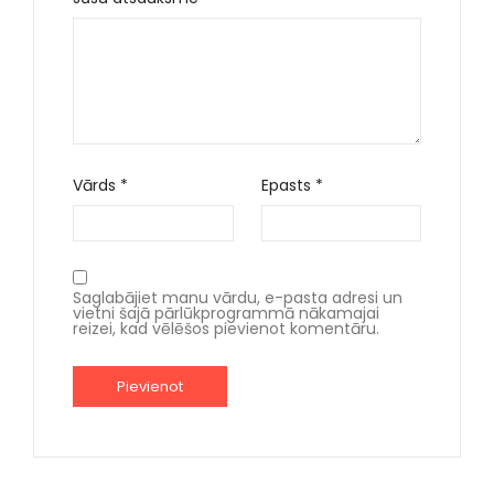
Vārds
*
Epasts
*
Saglabājiet manu vārdu, e-pasta adresi un
vietni šajā pārlūkprogrammā nākamajai
reizei, kad vēlēšos pievienot komentāru.