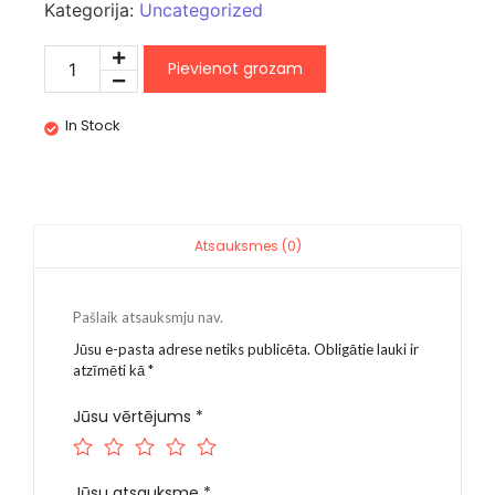
Kategorija:
Uncategorized
Pievienot grozam
In Stock
Atsauksmes (0)
Pašlaik atsauksmju nav.
Jūsu e-pasta adrese netiks publicēta.
Obligātie lauki ir
atzīmēti kā
*
Jūsu vērtējums
*
Jūsu atsauksme
*