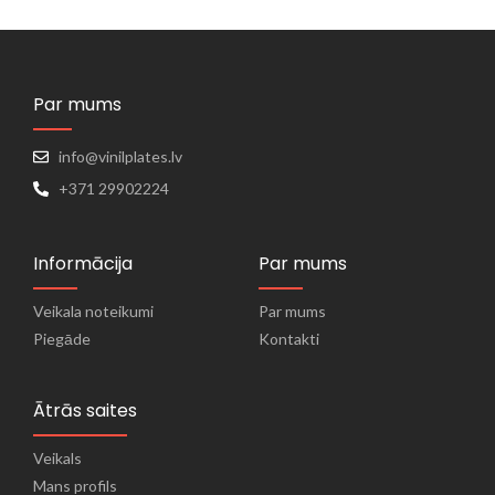
Par mums
info@vinilplates.lv
+371 29902224
Informācija
Par mums
Veikala noteikumi
Par mums
Piegāde
Kontakti
Ātrās saites
Veikals
Mans profils