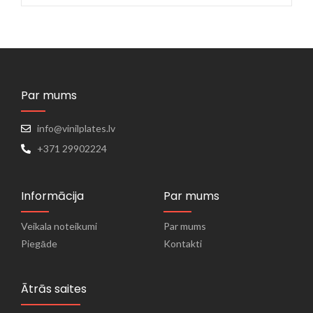
Par mums
info@vinilplates.lv
+371 29902224
Informācija
Par mums
Veikala noteikumi
Par mums
Piegāde
Kontakti
Ātrās saites