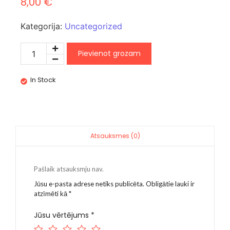
8,00
€
Kategorija:
Uncategorized
Pievienot grozam
In Stock
Atsauksmes (0)
Pašlaik atsauksmju nav.
Jūsu e-pasta adrese netiks publicēta.
Obligātie lauki ir
atzīmēti kā
*
Jūsu vērtējums
*