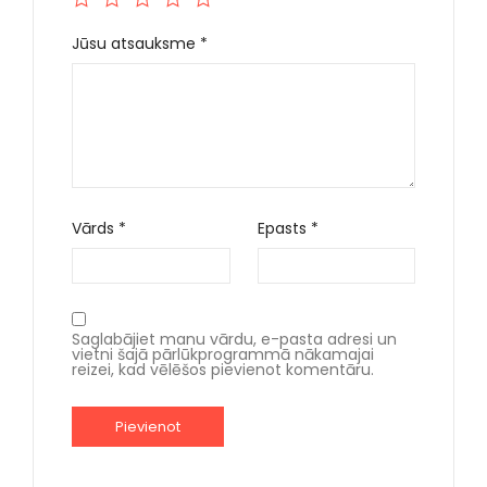
Jūsu atsauksme
*
Vārds
*
Epasts
*
Saglabājiet manu vārdu, e-pasta adresi un
vietni šajā pārlūkprogrammā nākamajai
reizei, kad vēlēšos pievienot komentāru.