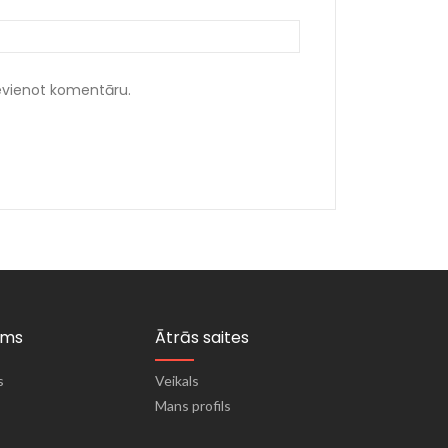
ievienot komentāru.
ums
Ātrās saites
s
Veikals
Mans profils