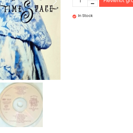
Pievienot g
In Stock