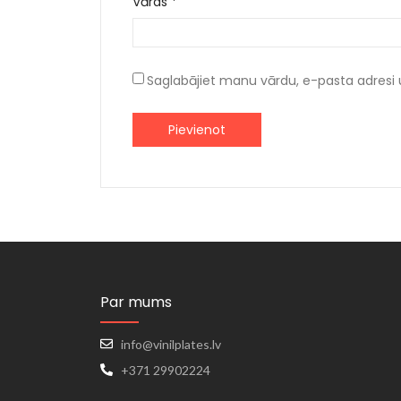
Vārds
*
Saglabājiet manu vārdu, e-pasta adresi 
Par mums
info@vinilplates.lv
+371 29902224