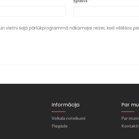
Epasts
*
un vietni šajā pārlūkprogrammā nākamajai reizei, kad vēlēšos p
Informācija
Par m
Veikala noteikumi
Par mum
Piegāde
Kontakti