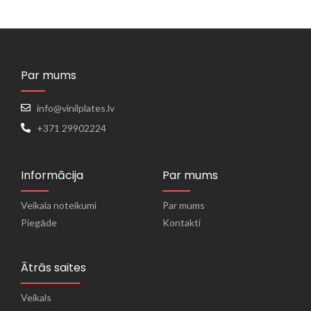
Par mums
info@vinilplates.lv
+371 29902224
Informācija
Par mums
Veikala noteikumi
Par mums
Piegāde
Kontakti
Ātrās saites
Veikals