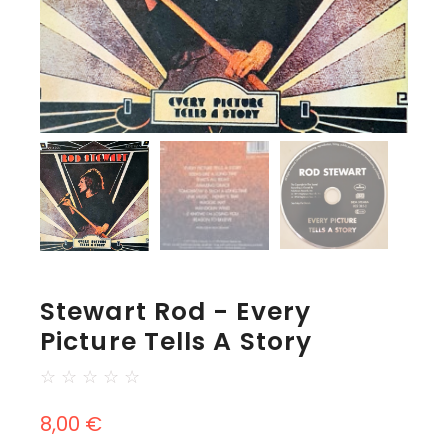
Stewart Rod - Every
Picture Tells A Story
☆
☆
☆
☆
☆
8,00
€