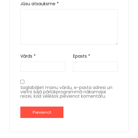
Jūsu atsauksme
*
Vārds
*
Epasts
*
Saglabājiet manu vārdu, e-pasta adresi un
vietni šajā pārlūkprogrammā nākamajai
reizei, kad vēlēšos pievienot komentāru.