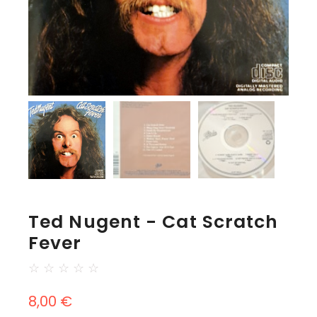
Ted Nugent - Cat Scratch
Fever
☆
☆
☆
☆
☆
8,00
€