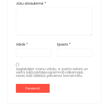
Jūsu atsauksme
*
Vārds
*
Epasts
*
Saglabājiet manu vārdu, e-pasta adresi un
vietni šajā pārlūkprogrammā nākamajai
reizei, kad vēlēšos pievienot komentāru.