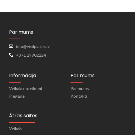
Par mums
info@vinilplates.lv
+371 29902224
Informācija
Par mums
Veikala noteikumi
Par mums
Piegāde
Kontakti
Ātrās saites
Veikals