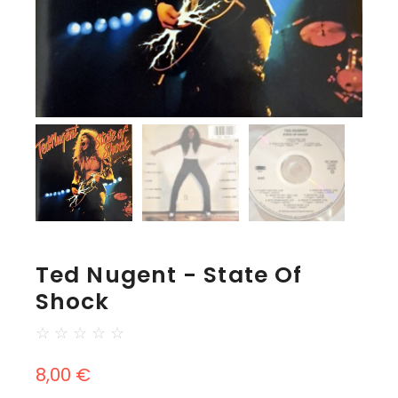
Ted Nugent - State Of
Shock
☆
☆
☆
☆
☆
8,00
€