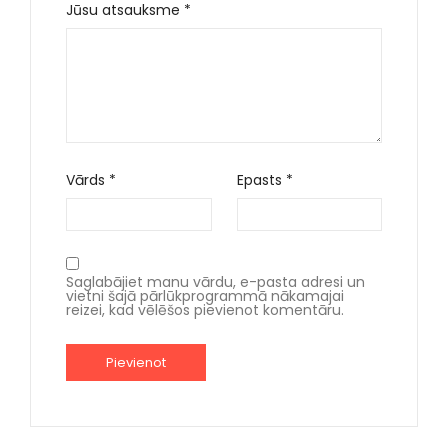
Jūsu atsauksme
*
Vārds
*
Epasts
*
Saglabājiet manu vārdu, e-pasta adresi un
vietni šajā pārlūkprogrammā nākamajai
reizei, kad vēlēšos pievienot komentāru.