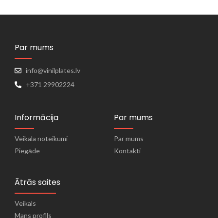
Par mums
info@vinilplates.lv
+371 29902224
Informācija
Par mums
Veikala noteikumi
Par mums
Piegāde
Kontakti
Ātrās saites
Veikals
Mans profils