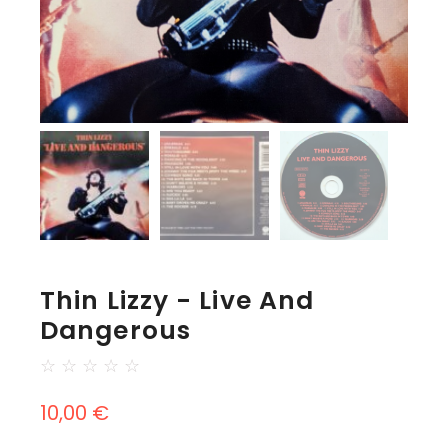
Thin Lizzy - Live And
Dangerous
☆
☆
☆
☆
☆
10,00
€