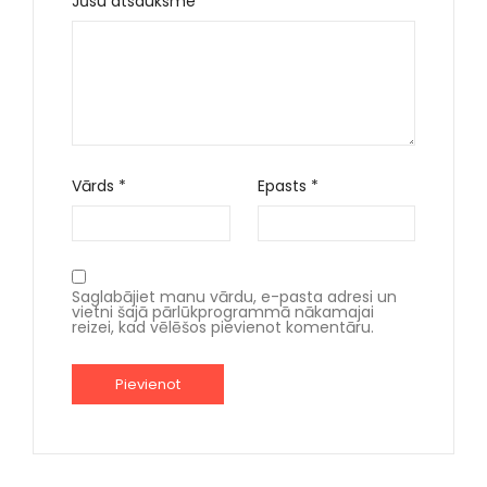
Jūsu atsauksme
*
Vārds
*
Epasts
*
Saglabājiet manu vārdu, e-pasta adresi un
vietni šajā pārlūkprogrammā nākamajai
reizei, kad vēlēšos pievienot komentāru.