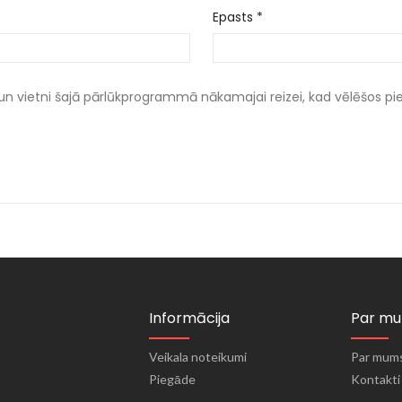
Epasts
*
un vietni šajā pārlūkprogrammā nākamajai reizei, kad vēlēšos p
Informācija
Par m
Veikala noteikumi
Par mum
Piegāde
Kontakti