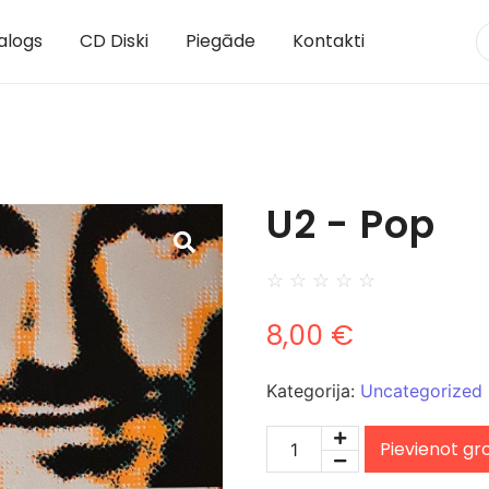
alogs
CD Diski
Piegāde
Kontakti
U2 - Pop
☆
☆
☆
☆
☆
8,00
€
Kategorija:
Uncategorized
Pievienot g