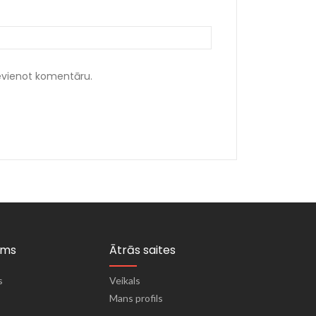
ievienot komentāru.
ums
Ātrās saites
s
Veikals
Mans profils