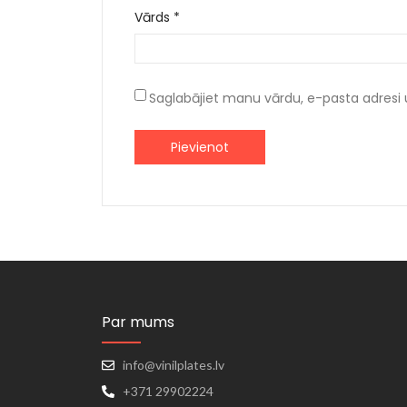
Vārds
*
Saglabājiet manu vārdu, e-pasta adresi 
Par mums
info@vinilplates.lv
+371 29902224