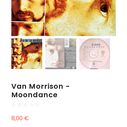
Van Morrison -
Moondance
☆
☆
☆
☆
☆
8,00
€