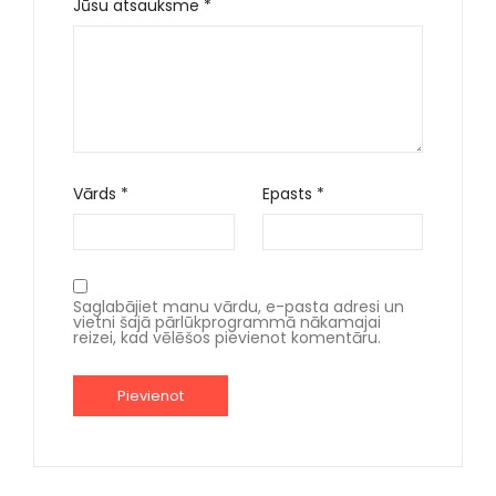
Jūsu atsauksme
*
Vārds
*
Epasts
*
Saglabājiet manu vārdu, e-pasta adresi un
vietni šajā pārlūkprogrammā nākamajai
reizei, kad vēlēšos pievienot komentāru.