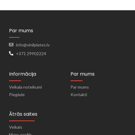
Par mums
info@vinilplates.lv
+371 29902224
Informācija
Par mums
Veikala noteikumi
Par mums
Piegāde
Kontakti
Ātrās saites
Veikals
Mans profils